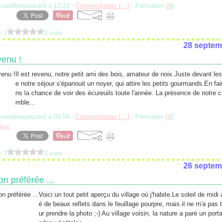
soieditenpassant à 13:23 -
Commentaires [
…
]
- Permalien [
#
]
z ?
0 vote
28 septem
venu !
Il est revenu, notre petit ami des bois, amateur de noix.Juste devant les
e notre séjour s'épanouit un noyer, qui attire les petits gourmands.En fa
ns la chance de voir des écureuils toute l'année. La présence de notre 
mble...
soieditenpassant à 09:59 -
Commentaires [
…
]
- Permalien [
#
]
aux
z ?
0 vote
26 septem
n préférée ...
Voici un tout petit aperçu du village où j'habite.Le soleil de midi
é de beaux reflets dans le feuillage pourpre, mais il ne m'a pas 
ur prendre la photo ;-) Au village voisin, la nature a paré un porta