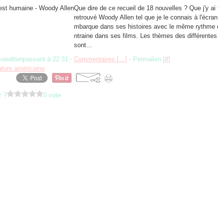
Que dire de ce recueil de 18 nouvelles ? Que j'y ai
retrouvé Woody Allen tel que je le connais à l'écran 
mbarque dans ses histoires avec le même rythme q
ntraine dans ses films. Les thèmes des différentes
sont...
soieditenpassant à 22:31 -
Commentaires [
…
]
- Permalien [
#
]
rature américaine
z ?
0 vote