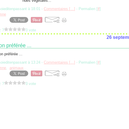
ndes végétales...
soieditenpassant à 18:01 -
Commentaires [
…
]
- Permalien [
#
]
mne
z ?
0 vote
26 septem
n préférée ...
soieditenpassant à 13:24 -
Commentaires [
…
]
- Permalien [
#
]
mne
,
animaux
z ?
0 vote