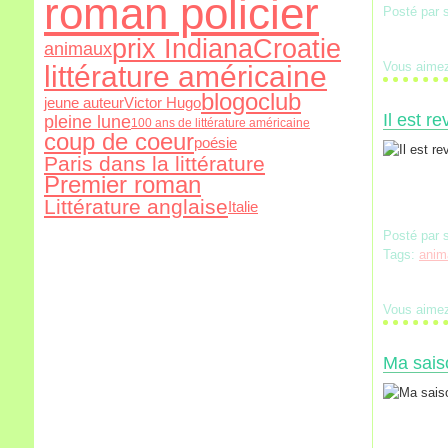
roman policier
Posté par 
prix Indiana
Croatie
animaux
Vous aime
littérature américaine
blogoclub
jeune auteur
Victor Hugo
Il est re
pleine lune
100 ans de littérature américaine
coup de coeur
poésie
Paris dans la littérature
Premier roman
Littérature anglaise
Italie
Posté par 
Tags:
anim
Vous aime
Ma saiso