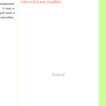
Créer un blog avec CanalBlog
 totalement
: il nous e
u'il nous e
 nouvelles
Publicité