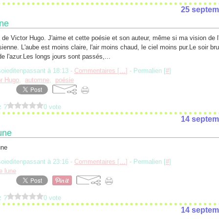
25 septem
ne
de Victor Hugo. J'aime et cette poésie et son auteur, même si ma vision de 
 sienne. L'aube est moins claire, l'air moins chaud, le ciel moins pur.Le soir br
de l'azur.Les longs jours sont passés,...
soieditenpassant à 18:13 -
Commentaires [
…
]
- Permalien [
#
]
or Hugo
,
automne
,
poésie
z ?
0 vote
14 septem
une
soieditenpassant à 23:16 -
Commentaires [
…
]
- Permalien [
#
]
e lune
z ?
0 vote
14 septem