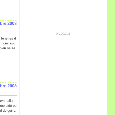
bre 2008
Publicité
 fenêtres d
it nous avo
chien ne se
bre 2008
 avait allum
trop aidé po
il de guirla