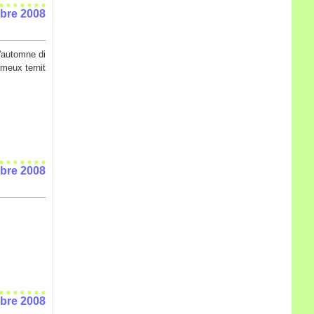
bre 2008
l'automne di
umeux ternit
bre 2008
bre 2008