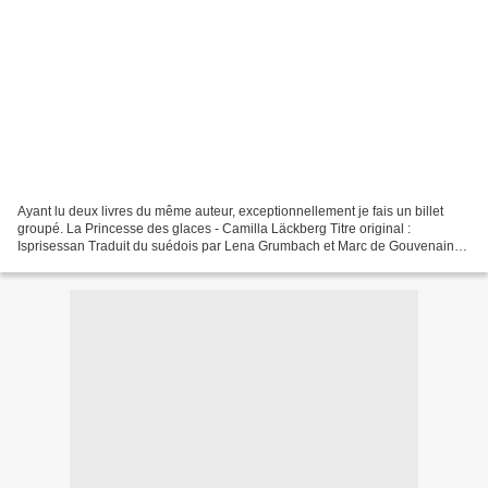
Ayant lu deux livres du même auteur, exceptionnellement je fais un billet
groupé. La Princesse des glaces - Camilla Läckberg Titre original :
Isprisessan Traduit du suédois par Lena Grumbach et Marc de Gouvenain
Editions ACTES SUD , actes noirs, 2008,...