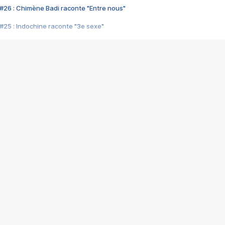
#26 : Chimène Badi raconte "Entre nous"
#25 : Indochine raconte "3e sexe"
#24 : Zaho raconte "C'est chelou"
#23 : Patrick Bruel raconte "Au café des délices"
#22 : Kyo raconte "Le chemin"
#21 : Nolwenn Leroy raconte "Cassé"
#20 : Patrick Hernandez raconte "Born to be alive"
#19 : Lorie raconte "Près de moi"
#18 : Michael Jones raconte "A nos actes manqués" (avec Jean-Jacque
#17 : Khaled raconte "Aïcha"
#16 : Corneille raconte "Parce qu'on vient de loin"
#15 : Indochine raconte "L'aventurier"