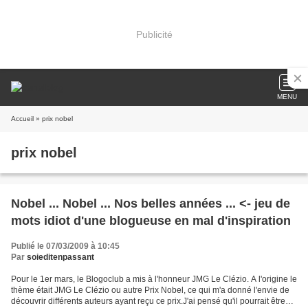
Publicité
MENU
Accueil
» prix nobel
prix nobel
Nobel ... Nobel ... Nos belles années ... <- jeu de
mots idiot d'une blogueuse en mal d'inspiration
Publié le 07/03/2009 à 10:45
Par
soieditenpassant
Pour le 1er mars, le Blogoclub a mis à l'honneur JMG Le Clézio. A l'origine le
thème était JMG Le Clézio ou autre Prix Nobel, ce qui m'a donné l'envie de
découvrir différents auteurs ayant reçu ce prix.J'ai pensé qu'il pourrait être