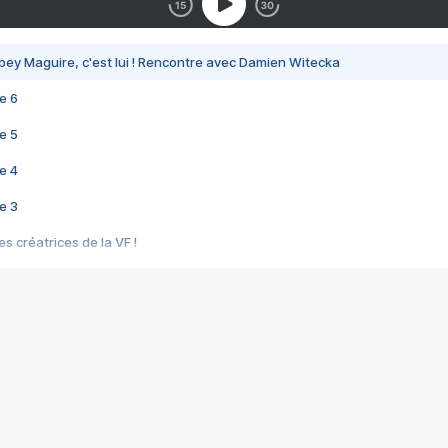
bey Maguire, c'est lui ! Rencontre avec Damien Witecka
e 6
e 5
e 4
e 3
s créatrices de la VF !
e 2
e 1
e Mektoub My Love arrive enfin ! Rencontre avec Shaïn Boumedine et Sal
i : après Toni en famille
elle réalise le bouleversant Dites lui que je l'aime