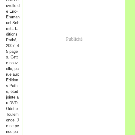
uvelle d
e Eric-
Emman
uel Sch
mitt. E
ditions
Publicité
Pathé,
2007, 4
5 page
s. Cett
e nouv
elle, pa
rue aux
Edition
s Path
é, était
jointe a
u DVD
Odette
Toulem
onde. J
e ne pe
nse pa