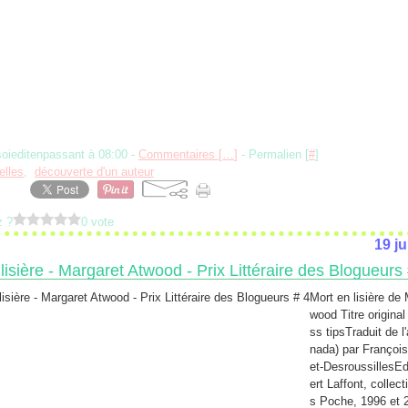
soieditenpassant à 08:00 -
Commentaires [
…
]
- Permalien [
#
]
elles
,
découverte d'un auteur
z ?
0 vote
19 ju
lisière - Margaret Atwood - Prix Littéraire des Blogueurs
Mort en lisière de
wood Titre original
ss tipsTraduit de l
nada) par Françoi
et-DesroussillesEd
ert Laffont, collect
s Poche, 1996 et 2