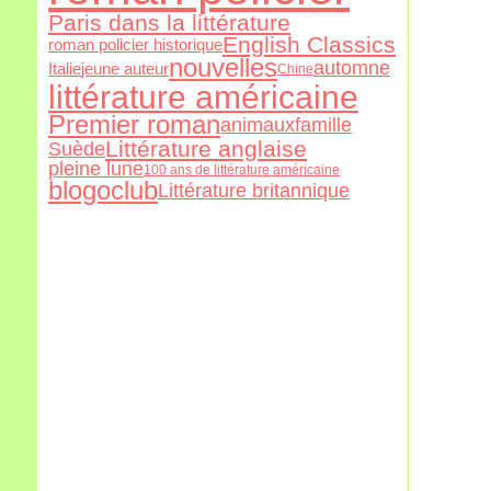
Paris dans la littérature
English Classics
roman policier historique
nouvelles
automne
Italie
jeune auteur
Chine
littérature américaine
Premier roman
animaux
famille
Littérature anglaise
Suède
pleine lune
100 ans de littérature américaine
blogoclub
Littérature britannique