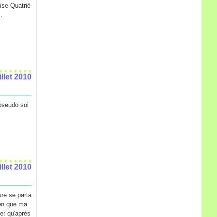
aise Quatriè
.
illet 2010
 pseudo soi
illet 2010
ure se parta
ien que ma
er qu'après