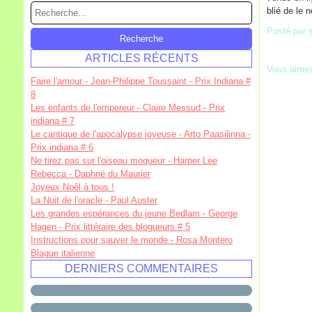
blié de le n
Posté par 
ARTICLES RÉCENTS
Vous aime
Faire l'amour - Jean-Philippe Toussaint - Prix Indiana #
8
Les enfants de l'empereur - Claire Messud - Prix
indiana # 7
Le cantique de l'apocalypse joyeuse - Arto Paasilinna -
Prix indiana # 6
Ne tirez pas sur l'oiseau moqueur - Harper Lee
Rebecca - Daphné du Maurier
Joyeux Noêl à tous !
La Nuit de l'oracle - Paul Auster
Les grandes espérances du jeune Bedlam - George
Hagen - Prix littéraire des blogueurs # 5
Instructions pour sauver le monde - Rosa Montero
Blague italienne
DERNIERS COMMENTAIRES