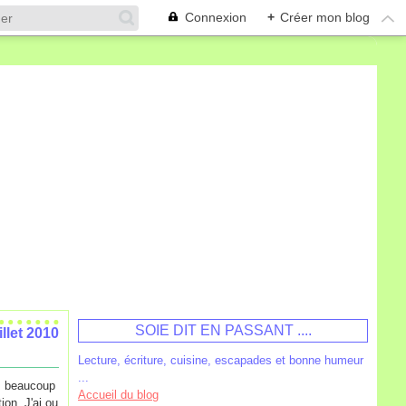
Connexion
+
Créer mon blog
SOIE DIT EN PASSANT ....
illet 2010
Lecture, écriture, cuisine, escapades et bonne humeur
...
as beaucoup
Accueil du blog
ion. J'ai ou