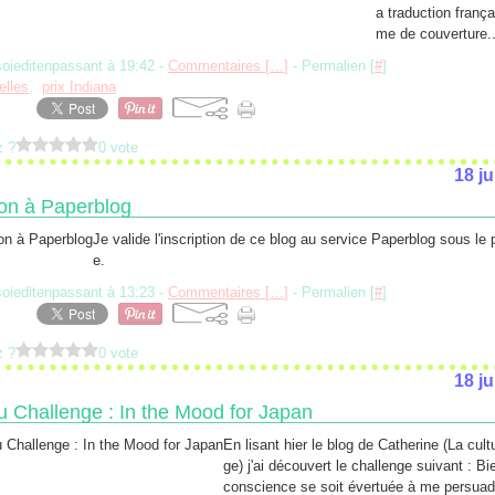
a traduction franç
me de couverture..
soieditenpassant à 19:42 -
Commentaires [
…
]
- Permalien [
#
]
elles
,
prix Indiana
z ?
0 vote
18 ju
ion à Paperblog
Je valide l'inscription de ce blog au service Paperblog sous le
e.
soieditenpassant à 13:23 -
Commentaires [
…
]
- Permalien [
#
]
z ?
0 vote
18 ju
 Challenge : In the Mood for Japan
En lisant hier le blog de Catherine (La cult
ge) j'ai découvert le challenge suivant : B
conscience se soit évertuée à me persuad