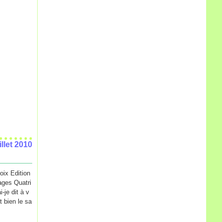
illet 2010
oix Edition
ages Quatri
-je dit à v
t bien le sa