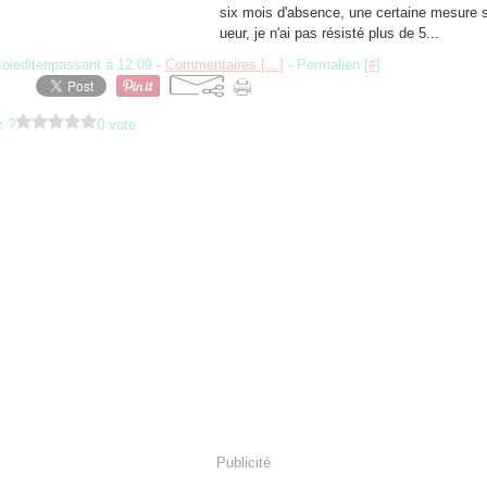
six mois d'absence, une certaine mesure se
ueur, je n'ai pas résisté plus de 5...
soieditenpassant à 12:09 -
Commentaires [
…
]
- Permalien [
#
]
z ?
0 vote
Publicité