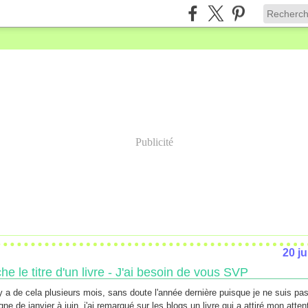
Publicité
20 ju
e le titre d'un livre - J'ai besoin de vous SVP
 y a de cela plusieurs mois, sans doute l'année dernière puisque je ne suis p
gne de janvier à juin, j'ai remarqué sur les blogs un livre qui a attiré mon attent