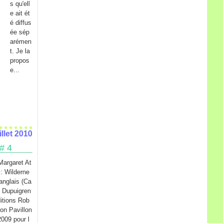
s qu'ell
e ait ét
é diffus
ée sép
arémen
t. Je la
propos
e...
illet 2010
 # 4
 Margaret At
 : Wilderne
'anglais (Ca
s Dupuigren
itions Rob
ion Pavillon
009 pour l