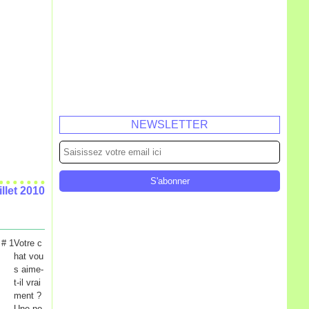
NEWSLETTER
illet 2010
Votre c
hat vou
s aime-
t-il vrai
ment ?
Une no