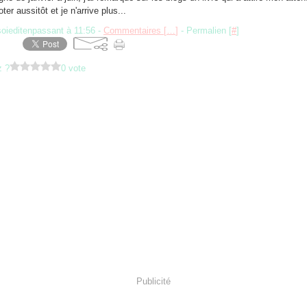
oter aussitôt et je n'arrive plus...
soieditenpassant à 11:56 -
Commentaires [
…
]
- Permalien [
#
]
z ?
0 vote
Publicité