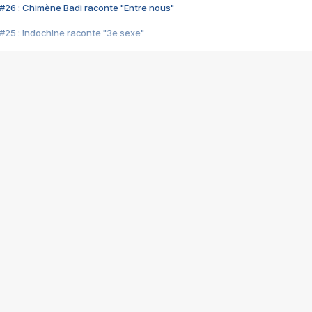
#26 : Chimène Badi raconte "Entre nous"
#25 : Indochine raconte "3e sexe"
#24 : Zaho raconte "C'est chelou"
#23 : Patrick Bruel raconte "Au café des délices"
#22 : Kyo raconte "Le chemin"
#21 : Nolwenn Leroy raconte "Cassé"
#20 : Patrick Hernandez raconte "Born to be alive"
#19 : Lorie raconte "Près de moi"
#18 : Michael Jones raconte "A nos actes manqués" (avec Jean-Jacque
#17 : Khaled raconte "Aïcha"
#16 : Corneille raconte "Parce qu'on vient de loin"
#15 : Indochine raconte "L'aventurier"
14 : Lorie raconte "Sur un air latino"